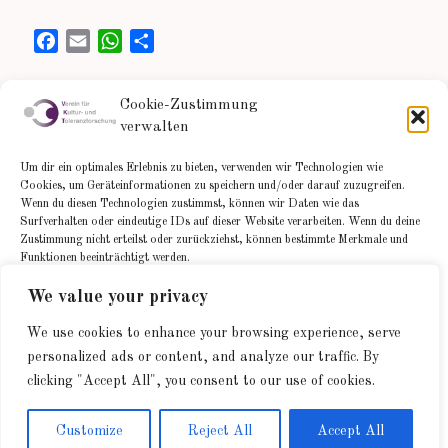
F
E
W
T
a
m
h
e
c
a
a
i
Cookie-Zustimmung
e
i
t
l
verwalten
b
l
s
e
Neueste Beiträge
o
A
n
Um dir ein optimales Erlebnis zu bieten, verwenden wir Technologien wie
o
p
Cookies, um Geräteinformationen zu speichern und/oder darauf zuzugreifen.
Wenn du diesen Technologien zustimmst, können wir Daten wie das
k
p
Ein alter Hut: Warum wir neue Begriffe des Zusammenlebens
Surfverhalten oder eindeutige IDs auf dieser Website verarbeiten. Wenn du deine
brauchen
Zustimmung nicht erteilst oder zurückziehst, können bestimmte Merkmale und
FUSSBALL ALS PARABEL DES GUTEN MITEINANDERS
Funktionen beeinträchtigt werden.
We value your privacy
Akzeptieren
We use cookies to enhance your browsing experience, serve
personalized ads or content, and analyze our traffic. By
Ablehnen
Impressum / Datenschutzerklärung
clicking "Accept All", you consent to our use of cookies.
Einstellungen ansehen
© 2026 Zoltan Peter: Verein für Kultur- und
Customize
Reject All
Accept All
Toleranzforschung
• Erstellt mit
GeneratePress