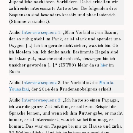
Jugendliche nach ihren Vorbildern. Dabei erhielten wir
zahlreiche interessante Antworten. Die folgenden drei
Sequenzen sind besonders kreativ und phantasiereich
(Stimme verändert):
Audio
Interviewsequenz 1
: „Mein Vorbild ist ein Baum,
der so ruhig steht im Park, er ist stark und spendet uns
Oxygen. […] Ich bin gerade nicht sicher, was ich bin. Ob
ich Moslem bin. Ich denke nach. Bestimmte Regeln sind
im Islam gut, manche sind schlecht, deswegen bin ich
unsicher geworden […].“ (INT58) Mehr dazu
hier
im
Buch:
Audio I
nterviewsequenz
2: Ihr Vorbild ist die
Malala
Yousafzai
, der 2014 den Friedensnobelpreis erhielt.
Audio
Interviewsequenz 3
: „Ich hatte so einen Papagei,
ich war die ganze Zeit mit ihm, er soll zum Beispiel die
Sprache lernen, und wenn ich ihm Futter gebe, er macht
immer, er ist interessiert, was ich so bei ihm mag, er
kommt. Das war ein Papagei bei mir zu Hause und zirka