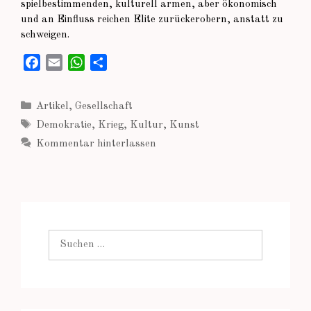
spielbestimmenden, kulturell armen, aber ökonomisch
und an Einfluss reichen Elite zurückerobern, anstatt zu
schweigen.
F
E
W
T
a
m
h
e
c
a
a
i
Kategorien
Artikel
,
Gesellschaft
e
i
t
l
Schlagwörter
Demokratie
,
Krieg
,
Kultur
,
Kunst
b
l
s
e
Kommentar hinterlassen
o
A
n
o
p
k
p
Suchen
nach: